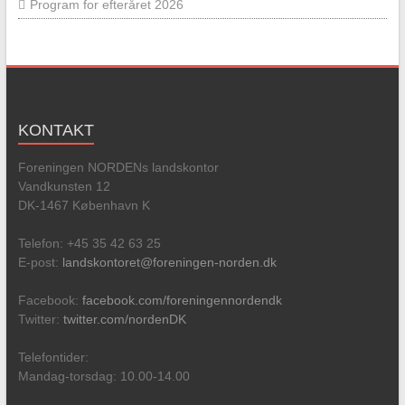
Program for efteråret 2026
KONTAKT
Foreningen NORDENs landskontor
Vandkunsten 12
DK-1467 København K
Telefon: +45 35 42 63 25
E-post:
landskontoret@foreningen-norden.dk
Facebook:
facebook.com/foreningennordendk
Twitter:
twitter.com/nordenDK
Telefontider:
Mandag-torsdag: 10.00-14.00