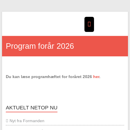
Skip
to
content
Program forår 2026
Du kan læse programhæftet for foråret 2026
her
.
AKTUELT NETOP NU
Nyt fra Formanden