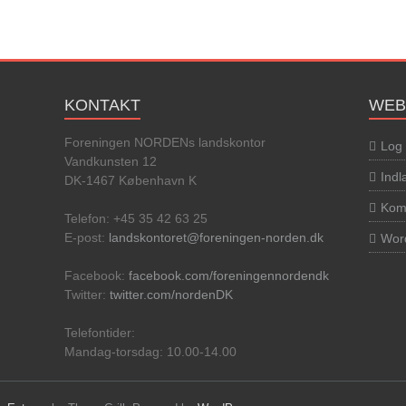
KONTAKT
WEB
Foreningen NORDENs landskontor
Log 
Vandkunsten 12
Ind
DK-1467 København K
Kom
Telefon: +45 35 42 63 25
E-post:
landskontoret@foreningen-norden.dk
Wor
Facebook:
facebook.com/foreningennordendk
Twitter:
twitter.com/nordenDK
Telefontider:
Mandag-torsdag: 10.00-14.00