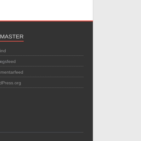
MASTER
ind
lægsfeed
mentarfeed
dPress.org